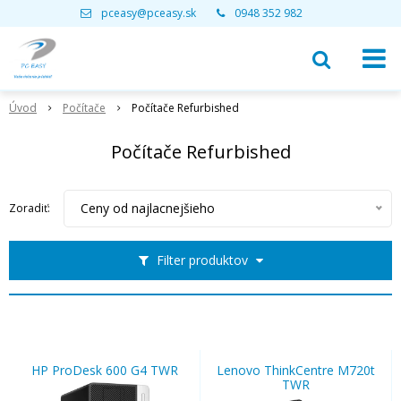
pceasy@pceasy.sk
0948 352 982
Úvod
Počítače
Počítače Refurbished
Počítače Refurbished
Ceny od najlacnejšieho
Zoradiť:
Filter produktov
HP ProDesk 600 G4 TWR
Lenovo ThinkCentre M720t
TWR