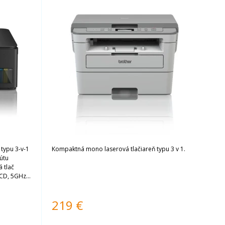
typu 3-v-1
Kompaktná mono laserová tlačiareň typu 3 v 1.
nútu
 tlač
LCD, 5GHz
a na 150
Priložené
219
€
1 x 5000