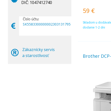
za minútu farebne.
DIČ: 1047412740
s rozlíšením 1200 x 
59
€
počítačom je možné
USB alebo bezdrôt
Fi. Prednosťou je ti
Číslo účtu:
Skladom u dodávate
alebo skenovania a 
SK5583300000002303131795
pomocou služby PIXM
dodanie 1-2 dni
Canon PRINT.
Zákaznícky servis
a starostlivosť
Brother DCP