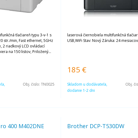
funkčná tlačiareň typu 3-v-1 s
laserová čiernobiela multifunkčná tlačiar
20 str./min, Fast ethernet, 5GHz
USB,WiFi Stav: Nový Záruka: 24 mesiaco
e, 2 riadkový LCD ovládací
era na 150 listov, Priložený
 Záruka: 2 roky
185
€
ľa,
Obj. čislo:
TN0025
Skladom u dodávateľa,
Obj. či
dodanie 1-2 dni
Pro 400 M402DNE
Brother DCP-T530DW