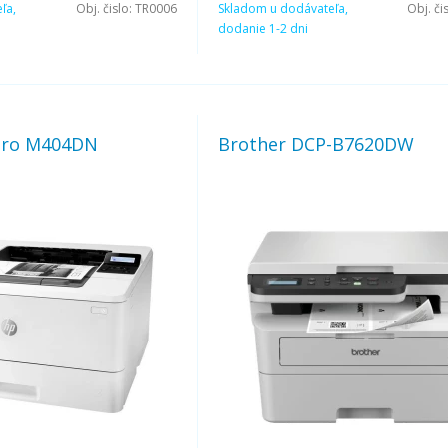
ľa,
Obj. čislo:
TR0006
Skladom u dodávateľa,
Obj. či
dodanie 1-2 dni
 Pro M404DN
Brother DCP-B7620DW