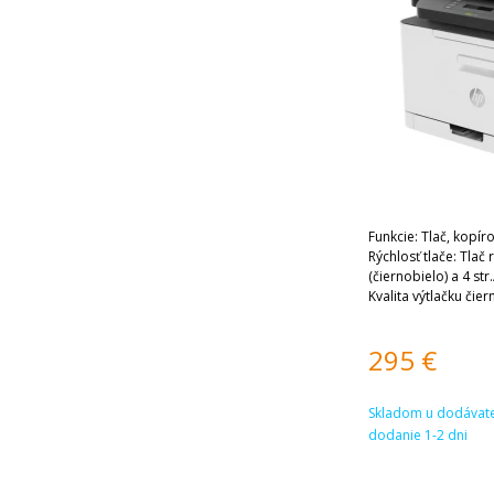
Funkcie: Tlač, kopír
Rýchlosť tlače: Tlač 
(čiernobielo) a 4 str
Kvalita výtlačku čier
295
€
Skladom u dodávate
dodanie 1-2 dni