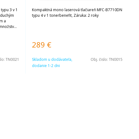
 typu 3 v 1
Kompaktná mono laserová tlačiareň MFC-B7710DN
noduchým
typu 4 v 1 tonerbenefit, Záruka: 2 roky
ím a
 množstvo
289
€
slo:
TN0021
Skladom u dodávateľa,
Obj. čislo:
TN0015
dodanie 1-2 dni