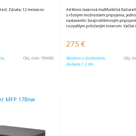
rect; Záruka: 12 mesiacov
A4 Mono laserová multifunkčná tlačiareň
s rôznymi možnosťami pripojenia, jed
nastavením, bezproblémovým pripojen
rozsiahlym priloženým tonerom. Väčšie
tonera, viac výtlačkov, vyššie úspory.
275
€
ľa,
Obj. čislo:
TR0005
Skladom u dodávateľa,
Obj. či
dodanie 1-2 dni
ser MFP 178nw