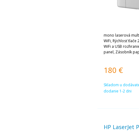
mono laserová multi
WiFi, Rýchlosť tlače 
WiFi a USB rozhrani
panel, Zásobník papi
toner na 1500 strán;
180
€
Skladom u dodávate
dodanie 1-2 dni
HP LaserJet 