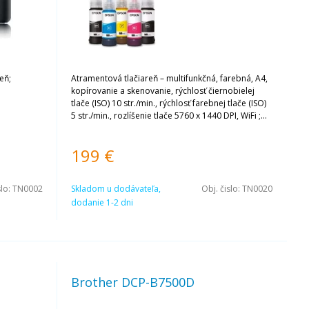
eň;
Atramentová tlačiareň – multifunkčná, farebná, A4,
v
kopírovanie a skenovanie, rýchlosť čiernobielej
tlače (ISO) 10 str./min., rýchlosť farebnej tlače (ISO)
5 str./min., rozlíšenie tlače 5760 x 1440 DPI, WiFi ;
Záruka: 2 roky
199
€
slo:
TN0002
Skladom u dodávateľa,
Obj. čislo:
TN0020
dodanie 1-2 dni
Brother DCP-B7500D