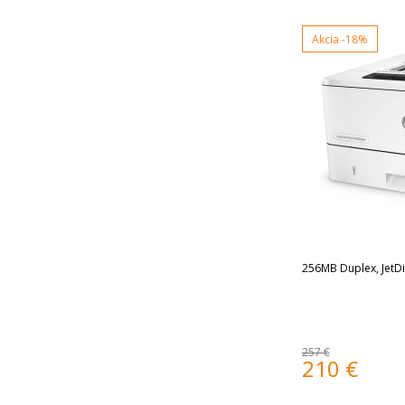
Akcia
-18%
256MB Duplex, JetDi
257 €
210
€