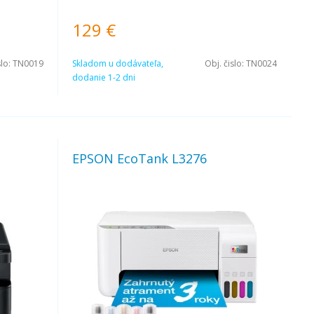
a. Rýchlosť
ače 4
129
€
 FINE.
slo:
TN0019
Skladom u dodávateľa,
Obj. čislo:
TN0024
dodanie 1-2 dni
EPSON EcoTank L3276