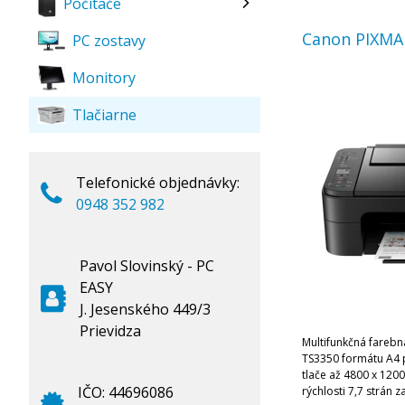
Počítače
Canon PIXMA
PC zostavy
Monitory
Tlačiarne
Telefonické objednávky:
0948 352 982
Pavol Slovinský - PC
EASY
J. Jesenského 449/3
Prievidza
Multifunkčná farebn
TS3350 formátu A4 
tlače až 4800 x 120
IČO: 44696086
rýchlosti 7,7 strán 