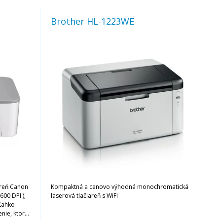
Brother HL-1223WE
areň Canon
Kompaktná a cenovo výhodná monochromatická
00 DPI ),
laserová tlačiareň s WiFi
Ľahko
nie, ktoré