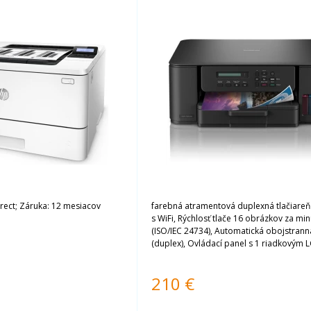
rect; Záruka: 12 mesiacov
farebná atramentová duplexná tlačiareň 
s WiFi, Rýchlosť tlače 16 obrázkov za mi
(ISO/IEC 24734), Automatická obojstranná
(duplex), Ovládací panel s 1 riadkovým 
WiFi a USB konektivita, Zásobník papier
listov, slot ručného podávania na 1 list, 
210
€
atramenty na 2 x 7500 strán čierny a na 
farebné; Záruka: 2 roky