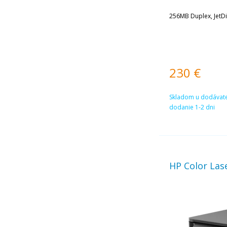
256MB Duplex, JetDi
230
€
Skladom u dodávate
dodanie 1-2 dni
HP Color La