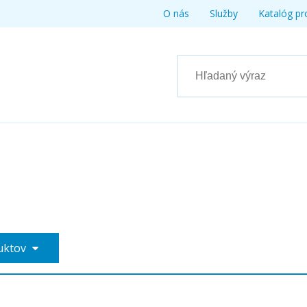
O nás
Služby
Katalóg pr
duktov