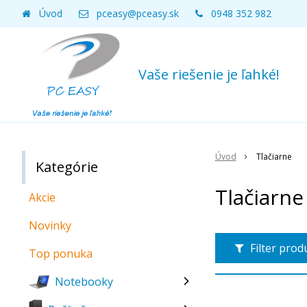
Úvod
pceasy@pceasy.sk
0948 352 982
Vaše riešenie je ľahké!
Úvod
Tlačiarne
Kategórie
Tlačiarne
Akcie
Novinky
Filter pro
Top ponuka
Notebooky