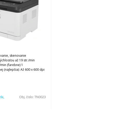
ovanie, skenovanie
rýchlosťou až 19 str./min
./min (farebne) 1
nej (najlepšia): Až 600 x 600 dpi
ľa,
Obj. čislo:
TN0023