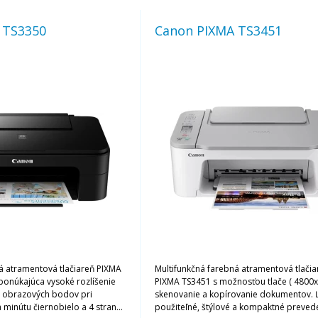
 TS3350
Canon PIXMA TS3451
á atramentová tlačiareň PIXMA
Multifunkčná farebná atramentová tlači
ponúkajúca vysoké rozlíšenie
PIXMA TS3451 s možnosťou tlače ( 4800x6
0 obrazových bodov pri
skenovanie a kopírovanie dokumentov. 
za minútu čiernobielo a 4 strany
použiteľné, štýlové a kompaktné prevede