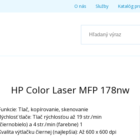
O nás
Služby
Katalóg pr
HP Color Laser MFP 178nw
Funkcie: Tlač, kopírovanie, skenovanie
Rýchlosť tlače: Tlač rýchlosťou až 19 str./min
(čiernobielo) a 4 str./min (farebne) 1
Kvalita výtlačku čiernej (najlepšia): Až 600 x 600 dpi