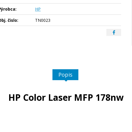
Výrobca:
HP
bj. čislo:
TN0023
Popis
HP Color Laser MFP 178nw