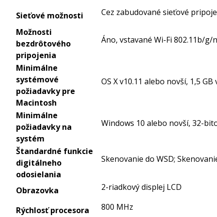
Cez zabudované sieťové pripoj
Sieťové možnosti
Možnosti
Áno, vstavané Wi-Fi 802.11b/g/
bezdrôtového
pripojenia
Minimálne
systémové
OS X v10.11 alebo novší, 1,5 GB
požiadavky pre
Macintosh
Minimálne
Windows 10 alebo novší, 32-bit
požiadavky na
systém
Štandardné funkcie
Skenovanie do WSD; Skenovanie
digitálneho
odosielania
2-riadkový displej LCD
Obrazovka
800 MHz
Rýchlosť procesora