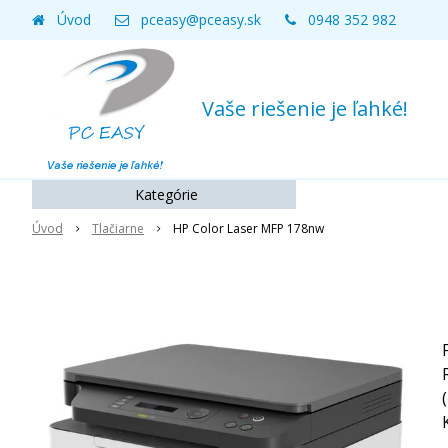
Úvod
pceasy@pceasy.sk
0948 352 982
Vaše riešenie je ľahké!
Kategórie
Úvod
Tlačiarne
HP Color Laser MFP 178nw