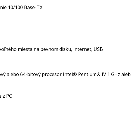
enie 10/100 Base-TX
n
 voľného miesta na pevnom disku, internet, USB
ový alebo 64-bitový procesor Intel® Pentium® IV 1 GHz aleb
 z PC