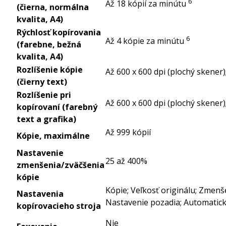
6
Až 18 kópií za
minútu
(čierna, normálna
kvalita, A4)
Rýchlosť kopírovania
6
Až 4 kópie za
minútu
(farebne, bežná
kvalita, A4)
Rozlíšenie kópie
Až 600 x 600 dpi (plochý skener)
(čierny text)
Rozlíšenie pri
Až 600 x 600 dpi (plochý skener)
kopírovaní (farebný
text a grafika)
Až 999 kópií
Kópie, maximálne
Nastavenie
25 až 400%
zmenšenia/zväčšenia
kópie
Kópie; Veľkosť originálu; Zmenš
Nastavenia
Nastavenie pozadia; Automatick
kopírovacieho stroja
Nie