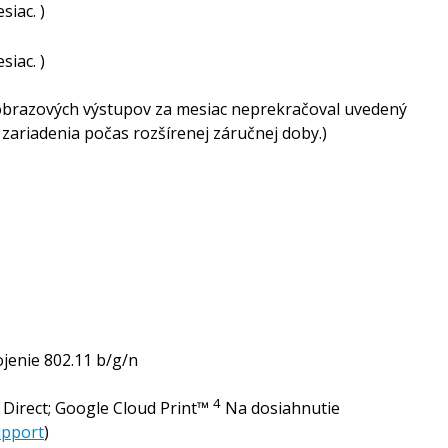
iac. )
iac. )
obrazových výstupov za mesiac neprekračoval uvedený
zariadenia počas rozšírenej záručnej doby.)
jenie 802.11 b/g/n
4
® Direct; Google Cloud
Print™
Na dosiahnutie
upport
)