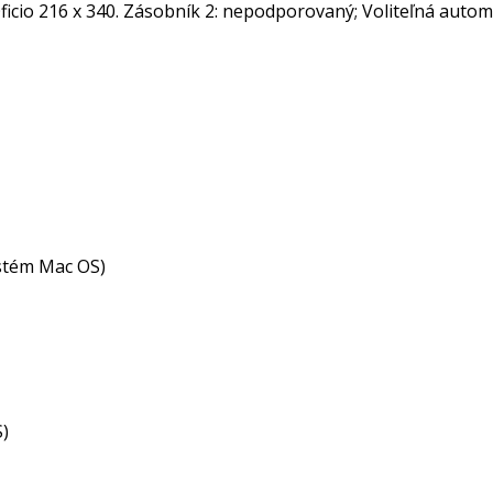
); Oficio 216 x 340. Zásobník 2: nepodporovaný; Voliteľná au
ystém Mac OS)
S)