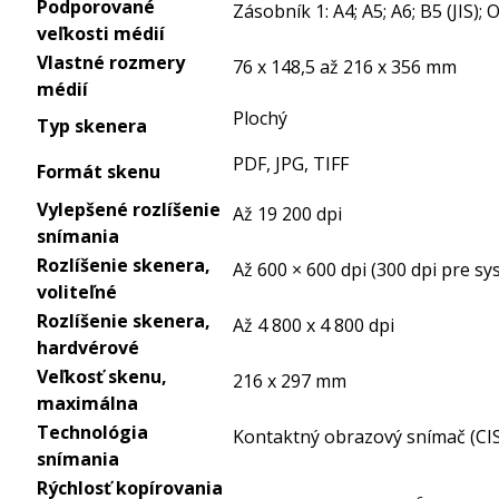
Podporované
Zásobník 1: A4; A5; A6; B5 (JIS
veľkosti médií
Vlastné rozmery
76 x 148,5 až 216 x 356 mm
médií
Plochý
Typ skenera
PDF, JPG, TIFF
Formát skenu
Vylepšené rozlíšenie
Až 19 200 dpi
snímania
Rozlíšenie skenera,
Až 600 × 600 dpi (300 dpi pre s
voliteľné
Rozlíšenie skenera,
Až 4 800 x 4 800 dpi
hardvérové
Veľkosť skenu,
216 x 297 mm
maximálna
Technológia
Kontaktný obrazový snímač (CI
snímania
Rýchlosť kopírovania