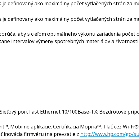
s je definovaný ako maximálny počet vytlačených strán za mes
s je definovaný ako maximálny počet vytlačených strán za mes
orúča, aby s cieľom optimálneho výkonu zariadenia počet 
tane intervalov výmeny spotrebných materiálov a životnosti 
 Sieťový port Fast Ethernet 10/100Base-TX; Bezdrôtové pripo
nt™; Mobilné aplikácie; Certifikácia Mopria™; Tlač cez Wi-Fi
 inovácia firmvéru (na prevzatie z
http://www.hp.com/go/s