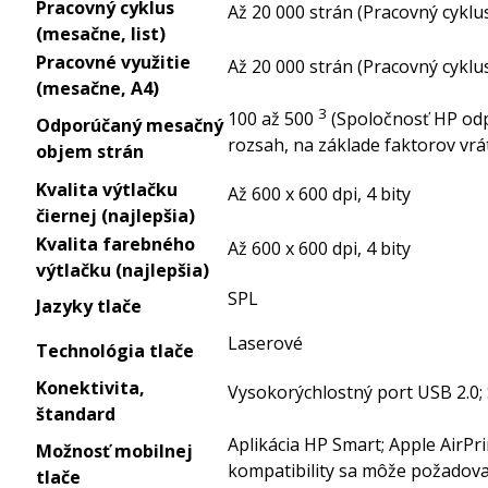
Pracovný cyklus
Až 20 000 strán
(Pracovný cyklu
(mesačne, list)
Pracovné využitie
Až 20 000 strán
(Pracovný cyklu
(mesačne, A4)
3
100 až
500
(Spoločnosť HP odp
Odporúčaný mesačný
rozsah, na základe faktorov vrá
objem strán
Kvalita výtlačku
Až 600 x 600 dpi, 4 bity
čiernej (najlepšia)
Kvalita farebného
Až 600 x 600 dpi, 4 bity
výtlačku (najlepšia)
SPL
Jazyky tlače
Laserové
Technológia tlače
Konektivita,
Vysokorýchlostný port USB 2.0;
štandard
Aplikácia HP Smart; Apple AirPri
Možnosť mobilnej
kompatibility sa môže požadovať
tlače