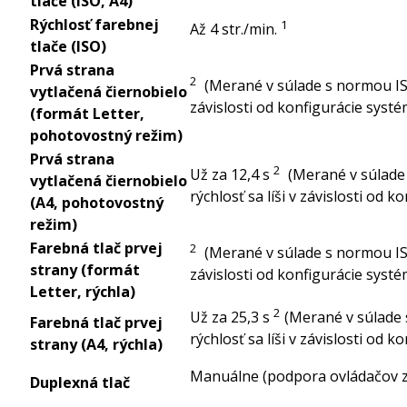
tlače (ISO, A4)
Rýchlosť farebnej
1
Až 4
str./min.
tlače (ISO)
Prvá strana
2
(Merané v súlade s normou IS
vytlačená čiernobielo
závislosti od konfigurácie systé
(formát Letter,
pohotovostný režim)
Prvá strana
2
Už za 12,4
s
(Merané v súlade
vytlačená čiernobielo
rýchlosť sa líši v závislosti od 
(A4, pohotovostný
režim)
Farebná tlač prvej
2
(Merané v súlade s normou IS
strany (formát
závislosti od konfigurácie systé
Letter, rýchla)
2
Už za 25,3
s
(Merané v súlade 
Farebná tlač prvej
rýchlosť sa líši v závislosti od 
strany (A4, rýchla)
Manuálne (podpora ovládačov z
Duplexná tlač