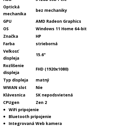
Optická
bez mechaniky
mechanika
GPU
AMD Radeon Graphics
OS
Windows 11 Home 64-bit
Značka
HP
Farba
strieborná
Veľkosť
15.6"
displeja
Rozlíšenie
FHD (1920x1080)
displeja
Typ displeja
matný
WWAN slot
Nie
Klávesnica
SK nepodsvietená
CPUgen
Zen 2
WiFi pripojenie
Bluetooth pripojenie
Integrovaná Web kamera