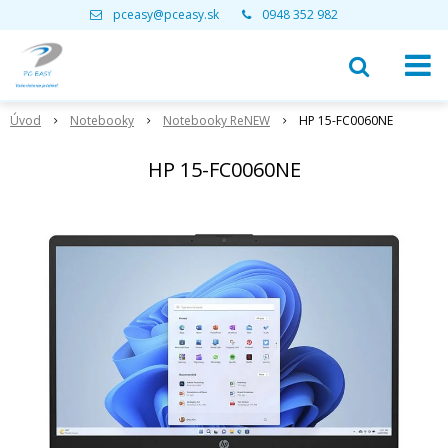
pceasy@pceasy.sk
0948 352 982
Úvod
Notebooky
Notebooky ReNEW
HP 15-FC0060NE
HP 15-FC0060NE