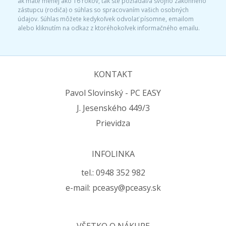
ak máte menej ako 16 rokov, tak ste požiadal/a svojho zákonného
zástupcu (rodiča) o súhlas so spracovaním vašich osobných
údajov. Súhlas môžete kedykoľvek odvolať písomne, emailom
alebo kliknutím na odkaz z ktoréhokoľvek informačného emailu.
KONTAKT
Pavol Slovinský - PC EASY
J. Jesenského 449/3
Prievidza
INFOLINKA
tel.: 0948 352 982
e-mail: pceasy@pceasy.sk