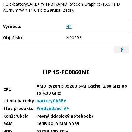
PCIe/batteryCARE+ WiFi/BT/AMD Radeon Graphics/15.6 FHD
AG/num/Win 11 64-bit; Záruka: 2 roky
Výrobca:
HP
Obj. čislo:
NP0592
HP 15-FC0060NE
AMD Ryzen 5 7520U (4M Cache, 2.80 GHz up
CPU
to 4.30 GHz)
trieda baterky
batteryCARE+
Stav produktu
Predvádzací A+
Konštrukcia
Pevný (klasický notebook)
RAM
16GB SO-DIMM DDR5
HDD
512GB SSD PCIe