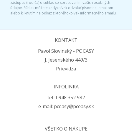
zástupcu (rodiča) o súhlas so spracovaním vašich osobných
údajov. Súhlas môžete kedykoľvek odvolať písomne, emailom
alebo kliknutím na odkaz z ktoréhokoľvek informačného emailu.
KONTAKT
Pavol Slovinský - PC EASY
J. Jesenského 449/3
Prievidza
INFOLINKA
tel.: 0948 352 982
e-mail: pceasy@pceasy.sk
VŠETKO O NÁKUPE