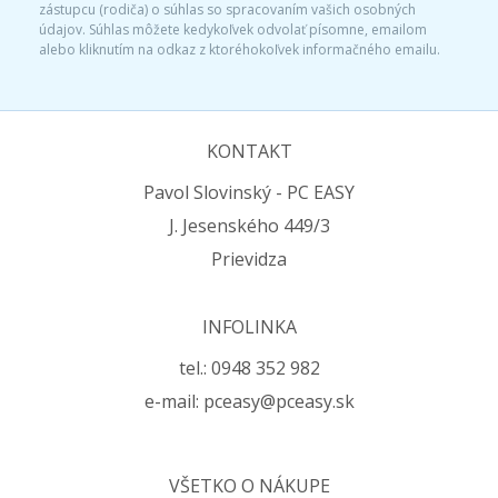
zástupcu (rodiča) o súhlas so spracovaním vašich osobných
údajov. Súhlas môžete kedykoľvek odvolať písomne, emailom
alebo kliknutím na odkaz z ktoréhokoľvek informačného emailu.
KONTAKT
Pavol Slovinský - PC EASY
J. Jesenského 449/3
Prievidza
INFOLINKA
tel.: 0948 352 982
e-mail: pceasy@pceasy.sk
VŠETKO O NÁKUPE